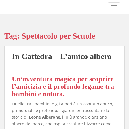
S
TOGGLE
k
i
p
t
Tag:
Spettacolo per Scuole
o
m
a
In Cattedra – L’amico albero
i
n
c
o
Un’avventura magica per scoprire
n
l’amicizia e il profondo legame tra
t
bambini e natura.
e
n
Quello tra i bambini e gli alberi è un contatto antico,
t
primordiale e profondo
. I giardinieri raccontano la
storia di
Leone Alberone
, il più grande e anziano
albero del parco, che ospita creature bizzarre come i