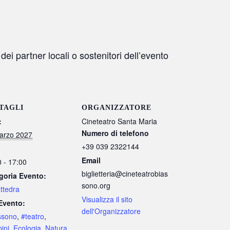
i partner locali o sostenitori dell’evento
TAGLI
ORGANIZZATORE
:
Cineteatro Santa Maria
Numero di telefono
arzo 2027
+39 039 2322144
Email
 - 17:00
biglietteria@cineteatrobias
goria Evento:
sono.org
ttedra
Visualizza il sito
Evento:
dell'Organizzatore
ssono
,
#teatro
,
ini
,
Ecologia
,
Natura
,