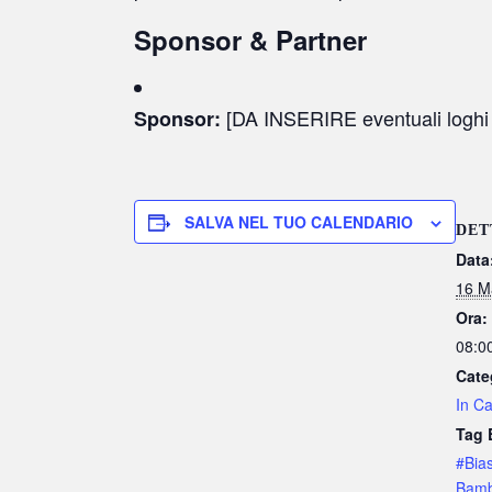
Sponsor & Partner
[DA INSERIRE eventuali loghi de
Sponsor:
SALVA NEL TUO CALENDARIO
DET
Data
16 M
Ora:
08:00
Cate
In Ca
Tag 
#Bia
Bamb