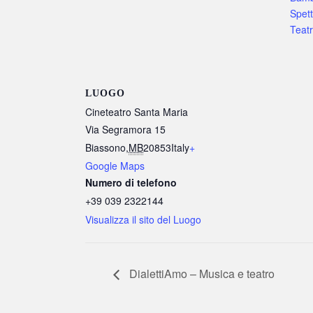
Spet
Teat
LUOGO
Cineteatro Santa Maria
Via Segramora 15
Biassono
,
MB
20853
Italy
+
Google Maps
Numero di telefono
+39 039 2322144
Visualizza il sito del Luogo
DialettiAmo – Musica e teatro