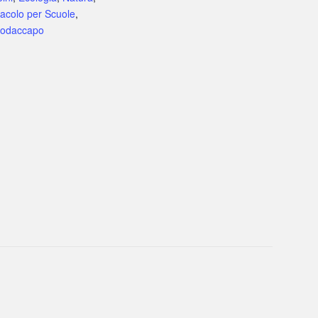
tacolo per Scuole
,
rodaccapo