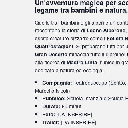
Un’avventura magica per scop
legame tra bambini e natura.
Quello tra i bambini e gli alberi è un con
raccontano la storia di
,
Leone Alberone
ospita creature bizzarre come i
Folletti B
. Si preparano tutti per 
Quattrostagioni
minaccia tutto il giardino
!
Gran Deserto
alla ricerca di
, l’unico in g
Mastro Linfa
dedicato a natura ed ecologia
.
Teatrodaccapo (Scritto, i
Compagnia:
Marcello Nicoli)
Scuola Infanzia e Scuola P
Pubblico:
60 minuti
Durata:
[DA INSERIRE]
Foto:
[DA INSERIRE]
Trailer: