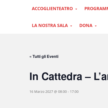
S
ACCOGLIENTEATRO
PROGRAM
k
i
p
t
LA NOSTRA SALA
DONA
o
m
a
i
n
« Tutti gli Eventi
c
o
n
In Cattedra – L’
t
e
n
t
16 Marzo 2027 @ 08:00
-
17:00