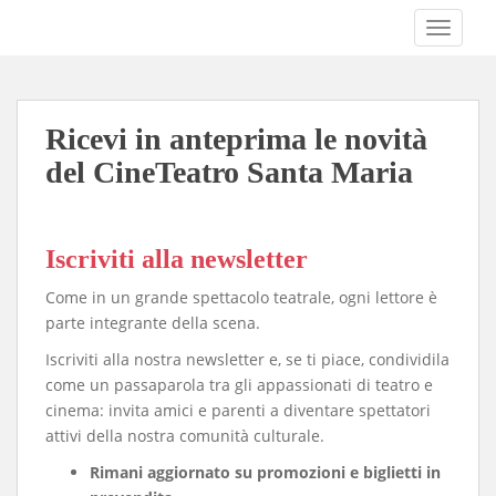
S
TOGGLE
k
i
p
t
Ricevi in anteprima le novità
o
m
del CineTeatro Santa Maria
a
i
n
Iscriviti alla newsletter
c
o
Come in un grande spettacolo teatrale, ogni lettore è
n
parte integrante della scena.
t
Iscriviti alla nostra newsletter e, se ti piace, condividila
e
come un passaparola tra gli appassionati di teatro e
n
cinema: invita amici e parenti a diventare spettatori
t
attivi della nostra comunità culturale.
Rimani aggiornato su promozioni e biglietti in