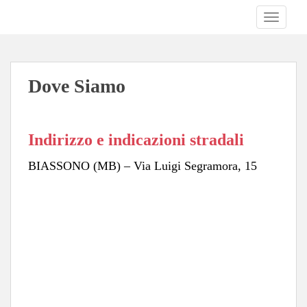
S
TOGGLE
k
i
p
t
Dove Siamo
o
m
a
i
Indirizzo e indicazioni stradali
n
c
BIASSONO (MB) – Via Luigi Segramora, 15
o
n
t
e
n
t