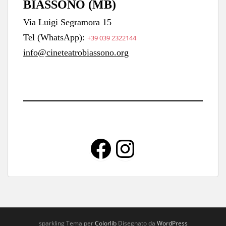
BIASSONO (MB)
Via Luigi Segramora 15
Tel (WhatsApp):
+39 039 2322144
info@cineteatrobiassono.org
Facebook
Instagra
sparkling Tema per
Colorlib
Disegnato da
WordPress