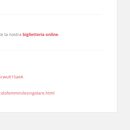
te la nostra
biglietteria online
.
5ScwuK15aeA
colofemminilesingolare.html