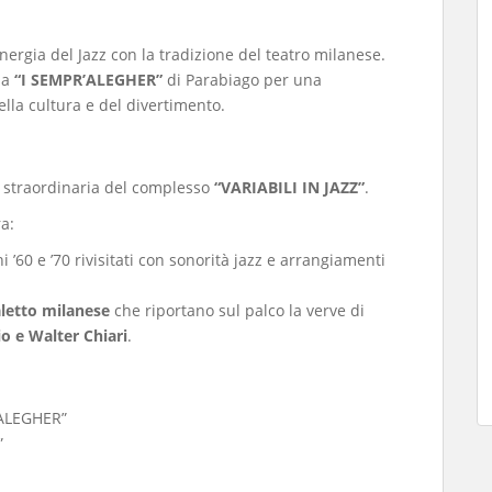
ergia del Jazz con la tradizione del teatro milanese.
ia
“I SEMPR’ALEGHER”
di Parabiago per una
lla cultura e del divertimento.
 straordinaria del complesso
“VARIABILI IN JAZZ”
.
a:
i ’60 e ’70 rivisitati con sonorità jazz e arrangiamenti
aletto milanese
che riportano sul palco la verve di
io e Walter Chiari
.
’ALEGHER”
”