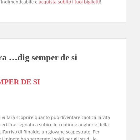
 indimenticabile e
acquista subito i tuoi biglietti
!
era …dig semper de si
MPER DE SI
vi farà scoprire quanto può diventare caotica la vita
erti, rassegnato a subire le continue angherie della
ll’arrivo di Rinaldo, un giovane scapestrato. Per
 il nipote ha sperperato i soldi per gli studi, la