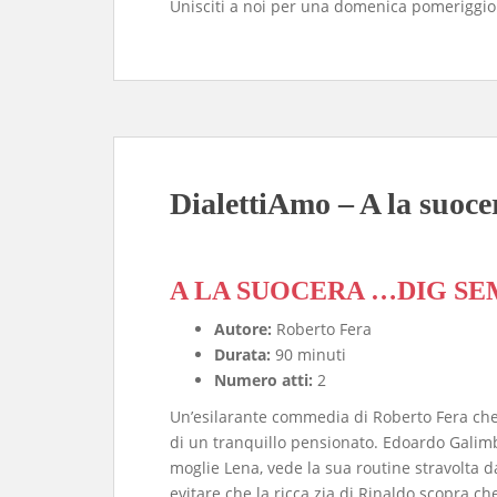
Unisciti a noi per una domenica pomeriggio
DialettiAmo – A la suoc
A LA SUOCERA …DIG SE
Autore:
Roberto Fera
Durata:
90 minuti
Numero atti:
2
​Un’esilarante commedia di Roberto Fera che 
di un tranquillo pensionato. Edoardo Galimb
moglie Lena, vede la sua routine stravolta da
evitare che la ricca zia di Rinaldo scopra che