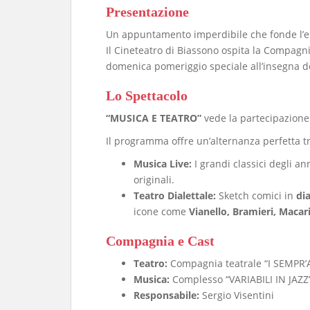
Presentazione
​Un appuntamento imperdibile che fonde l’en
Il Cineteatro di Biassono ospita la Compagn
domenica pomeriggio speciale all’insegna de
Lo Spettacolo
“MUSICA E TEATRO”
vede la partecipazione
Il programma offre un’alternanza perfetta tr
Musica Live:
I grandi classici degli ann
originali.
Teatro Dialettale:
Sketch comici in
di
icone come
Vianello, Bramieri, Macar
Compagnia e Cast
Teatro:
Compagnia teatrale “I SEMPR
Musica:
Complesso “VARIABILI IN JAZZ
Responsabile:
Sergio Visentini