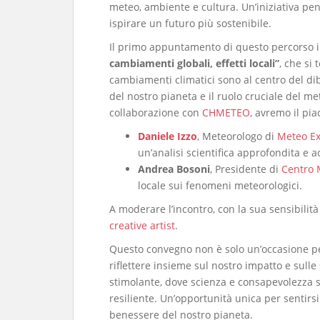
meteo, ambiente e cultura. Un’iniziativa pen
ispirare un futuro più sostenibile.
​Il primo appuntamento di questo percorso 
cambiamenti globali, effetti locali”
, che si 
cambiamenti climatici sono al centro del d
del nostro pianeta e il ruolo cruciale del me
collaborazione con
CHMETEO
, avremo il pia
Daniele Izzo
, Meteorologo di
Meteo Ex
un’analisi scientifica approfondita e a
Andrea Bosoni
, Presidente di
Centro
locale sui fenomeni meteorologici.
​A moderare l’incontro, con la sua sensibilità
creative artist
.
​Questo convegno non è solo un’occasione p
riflettere insieme sul nostro impatto e sull
stimolante, dove scienza e consapevolezza s
resiliente. Un’opportunità unica per sentirs
benessere del nostro pianeta.