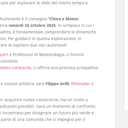
sata per esplorare le sfide del nostro tempo e
illuminante è il convegno
“Clima e Meteo:
terrà
venerdì 24 ottobre 2025
. In un’epoca in cui i
ibattito, è fondamentale comprendere le dinamiche
teo. Per guidarci in questa esplorazione, in
cere di ospitare due voci autorevoli:
pert
e Professore di Meteorologia, ci fornirà
ccessibile.
 Meteo Lombardo
, ci offrirà una preziosa prospettiva
 e visione artistica, sarà
Filippo Grilli
,
filmmaker e
er acquisire nuove conoscenze, ma un invito a
e soluzioni possibili. Sarà un momento di confronto
i incontrano per disegnare un futuro più verde e
i parte di una comunità che si impegna per il