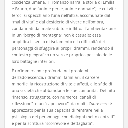
coscienza umana. Il romanzo narra la storia di Emilia
e Bruno, due “anime perse, anime dannate”, le cui vite
feroci si specchiano l’una nell’altra, accomunate dal
“mal di vita” e dal desiderio di vivere nell’ombra,
condannati dal male subito e inflitto. L’ambientazione
in un “borgo di montagna” non è casuale; essa
amplifica il senso di isolamento e la difficoltà dei
personaggi di sfuggire ai propri drammi, rendendo il
contesto geografico un vero e proprio specchio delle
loro battaglie interiori.
​È un’immersione profonda nei problemi
dell’adolescenza, i drammi familiari, il carcere
minorile, la ricostruzione di vite e affetti, e le sfide di
una società che abbandona le sue comunità. Definito
“intenso, struggente, con numerosi canali di
riflessione” e un “capolavoro” da molti,
Cuore nero
è
apprezzato per la sua capacità di “entrare nella
psicologia dei personaggi con dialoghi molto centrati”
e per la scrittura “scorrevole e dettagliata”.