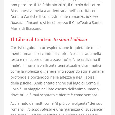
non perdere. Il 13 febbraio 2026, il Circolo dei Lettori
Biassonesi vi invita a addentrarvi nell’oscurità con
Donato Carrisi e il suo avvincente romanzo,
Io sono
l’abisso
. L’incontro si terrà presso il CineTeatro Santa
Maria di Biassono.
​Il Libro al Centro:
Io sono l’abisso
​Carrisi ci guida in un’esplorazione inquietante della
mente umana, cercando di capire “cosa accade nella
testa e nel cuore di un assassino” e “che radice ha il
male”. Il romanzo affronta temi attuali e drammatici
come la violenza di genere, intrecciando storie umane
profonde e portandoci nelle altezze e negli abissi
della psiche. Ambientato anche sul lago di Como, il
libro è un viaggio nel lato oscuro dell’animo umano,
dove nulla è mai scontato e niente è come sembra.
​Acclamato da molti come “il più coinvolgente” dei suoi
romanzi ,
Io sono l’abisso
è una “garanzia di suspance”