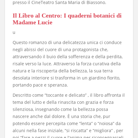
presso il CineTeatro Santa Maria di Biassono.
​Il Libro al Centro: I quaderni botanici di
Madame Lucie
u
​Questo romanzo di una delicatezza unica ci conduce
negli abissi del cuore di una protagonista che,
attraversando il buio della sofferenza e della perdita,
risale verso la luce. Attraverso la forza curativa della
natura e la riscoperta della bellezza, la sua terra
desolata interiore si trasforma in un giardino fiorito,
portando pace e speranza.
​Descritto come “toccante e delicato” , il libro affronta il
tema del lutto e della rinascita con grazia e forza
silenziosa, insegnando come la bellezza possa
nascere anche dal dolore. È una storia che, pur
potendo essere percepita come “lenta” o “noiosa” da
alcuni nella fase iniziale, “si riscatta” e “migliora” , per
poi “fare a pezzi il cuore e l’anima per riconsegnarceli