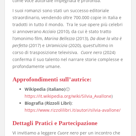
come voce autoriale impegnata e profonda.
​I suoi romanzi sono stati un successo editoriale
straordinario, vendendo oltre 700.000 copie in Italia e
tradotti in tutto il mondo. Tra le sue opere più celebri
si annoverano
Acciaio
(2010), da cui è stato tratto
l’omonimo film,
Marina Bellezza
(2013),
Da dove la vita è
perfetta
(2017) e
Un’amicizia
(2020), quest’ultimo in
corso di trasposizione televisiva.
Cuore nero
(2024)
conferma il suo talento nel narrare storie complesse e
profondamente umane.
Approfondimenti sull’autrice
:
Wikipedia (italiano)
🙁
https://it.wikipedia.org/wiki/Silvia_Avallone
)
Biografia (Rizzoli Libri)
:
https://www.rizzolilibri.it/autori/silvia-avallone/
​Dettagli Pratici e Partecipazione
​Vi invitiamo a leggere
Cuore nero
per un incontro che