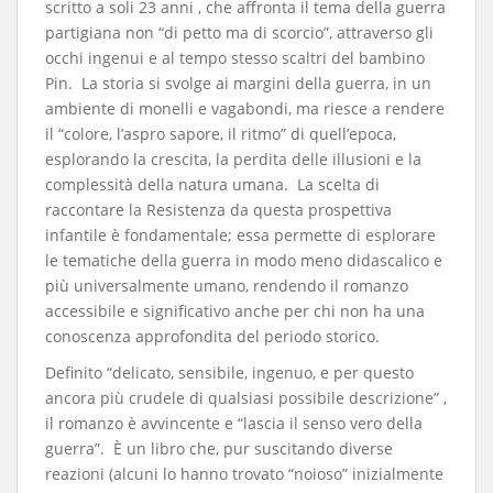
scritto a soli 23 anni , che affronta il tema della guerra
partigiana non “di petto ma di scorcio”, attraverso gli
occhi ingenui e al tempo stesso scaltri del bambino
Pin. La storia si svolge ai margini della guerra, in un
ambiente di monelli e vagabondi, ma riesce a rendere
il “colore, l’aspro sapore, il ritmo” di quell’epoca,
esplorando la crescita, la perdita delle illusioni e la
complessità della natura umana. La scelta di
raccontare la Resistenza da questa prospettiva
infantile è fondamentale; essa permette di esplorare
le tematiche della guerra in modo meno didascalico e
più universalmente umano, rendendo il romanzo
accessibile e significativo anche per chi non ha una
conoscenza approfondita del periodo storico.
​Definito “delicato, sensibile, ingenuo, e per questo
ancora più crudele di qualsiasi possibile descrizione” ,
il romanzo è avvincente e “lascia il senso vero della
guerra”. È un libro che, pur suscitando diverse
reazioni (alcuni lo hanno trovato “noioso” inizialmente