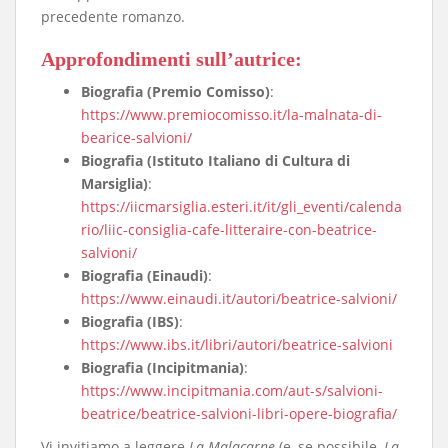
precedente romanzo.
Approfondimenti sull’autrice
:
Biografia (Premio Comisso)
:
https://www.premiocomisso.it/la-malnata-di-
bearice-salvioni/
Biografia (Istituto Italiano di Cultura di
Marsiglia)
:
https://iicmarsiglia.esteri.it/it/gli_eventi/calenda
rio/liic-consiglia-cafe-litteraire-con-beatrice-
salvioni/
Biografia (Einaudi)
:
https://www.einaudi.it/autori/beatrice-salvioni/
Biografia (IBS)
:
https://www.ibs.it/libri/autori/beatrice-salvioni
Biografia (Incipitmania)
:
https://www.incipitmania.com/aut-s/salvioni-
beatrice/beatrice-salvioni-libri-opere-biografia/
​Vi invitiamo a leggere
La Malacarne
(e, se possibile,
La