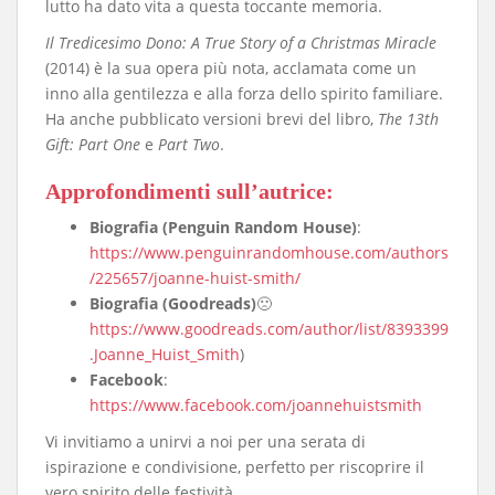
lutto ha dato vita a questa toccante memoria.
Il Tredicesimo Dono: A True Story of a Christmas Miracle
(2014) è la sua opera più nota, acclamata come un
inno alla gentilezza e alla forza dello spirito familiare.
Ha anche pubblicato versioni brevi del libro,
The 13th
Gift: Part One
e
Part Two
.
Approfondimenti sull’autrice
:
Biografia (Penguin Random House)
:
https://www.penguinrandomhouse.com/authors
/225657/joanne-huist-smith/
Biografia (Goodreads)
🙁
https://www.goodreads.com/author/list/8393399
.Joanne_Huist_Smith
)
Facebook
:
https://www.facebook.com/joannehuistsmith
​Vi invitiamo a unirvi a noi per una serata di
ispirazione e condivisione, perfetto per riscoprire il
vero spirito delle festività.