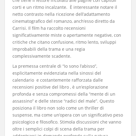
che tiene il lettore incollato alle pagine con capitoli
corti e un ritmo incalzante. È interessante notare il
netto contrasto nella ricezione dell’adattamento
cinematografico del romanzo, anch’esso diretto da
Carrisi. Il film ha raccolto recensioni
significativamente miste o apertamente negative, con
critiche che citano confusione, ritmo lento, sviluppi
improbabili della trama e una regia
complessivamente scadente.
​La premessa centrale di “Io sono l’abisso”,
esplicitamente evidenziata nella sinossi del
calendario e costantemente rafforzata dalle
recensioni positive del libro , è un’esplorazione
profonda e senza compromessi della “mente di un
assassino” e delle stesse “radici del male”. Questo
posiziona il libro non solo come un thriller di
suspense, ma come un’opera con un significativo peso
psicologico e filosofico. Stimola discussioni che vanno
oltre i semplici colpi di scena della trama per
addentrarsi in domande profonde sulla natura