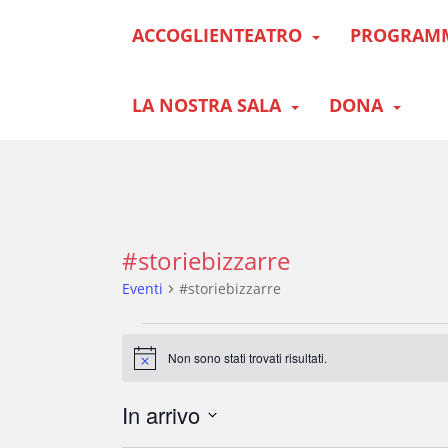
S
ACCOGLIENTEATRO
PROGRAM
k
i
p
t
LA NOSTRA SALA
DONA
o
m
a
i
n
c
#storiebizzarre
o
n
Eventi
#storiebizzarre
t
e
Eventi
n
Non sono stati trovati risultati.
N
t
o
t
In arrivo
i
c
S
e