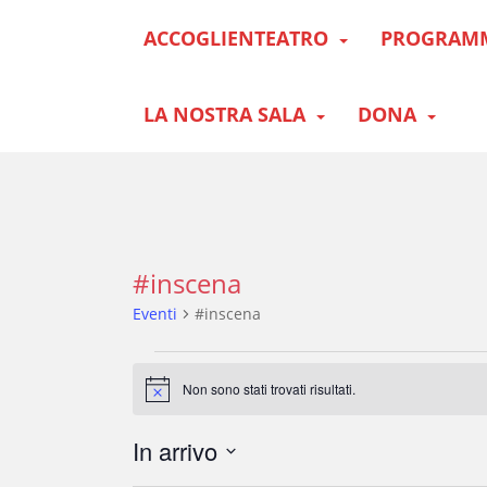
S
ACCOGLIENTEATRO
PROGRAM
k
i
p
t
LA NOSTRA SALA
DONA
o
m
a
i
n
c
#inscena
o
n
Eventi
#inscena
t
e
Eventi
n
Non sono stati trovati risultati.
N
t
o
t
In arrivo
i
c
S
e