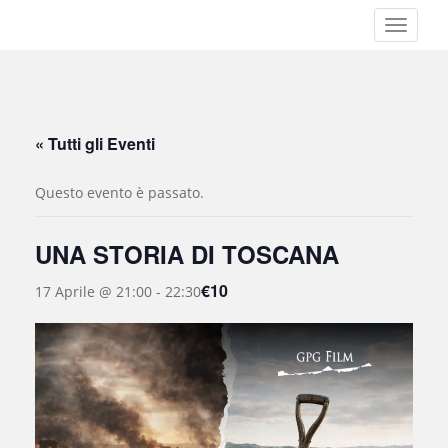
S
TOGGLE
k
i
p
t
o
« Tutti gli Eventi
m
a
Questo evento è passato.
i
n
c
UNA STORIA DI TOSCANA
o
n
€10
17 Aprile @ 21:00
-
22:30
t
e
n
t