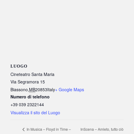
LUOGO
Cineteatro Santa Maria
Via Segramora 15
Biassono
,
MB
20853
Italy
+ Google Maps
Numero di telefono
+39 039 2322144
Visualizza il sito del Luogo
InScena – Amleto, tutto ciò
In Musica – Floyd in Time –