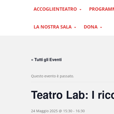
S
ACCOGLIENTEATRO
PROGRAM
k
i
p
t
LA NOSTRA SALA
DONA
o
m
a
i
n
« Tutti gli Eventi
c
o
n
Questo evento è passato.
t
e
Teatro Lab: I ric
n
t
24 Maggio 2025 @ 15:30
-
16:30