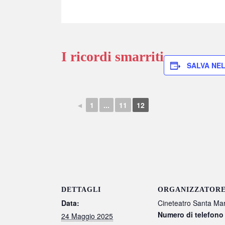
I ricordi smarriti
SALVA NE
◄
1
...
11
12
DETTAGLI
ORGANIZZATOR
Data:
Cineteatro Santa Mar
Numero di telefono
24 Maggio 2025