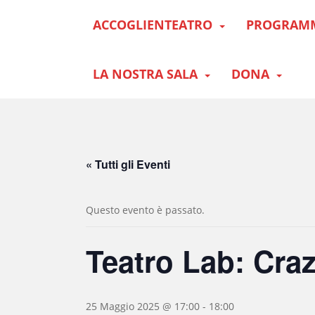
S
ACCOGLIENTEATRO
PROGRAM
k
i
p
t
LA NOSTRA SALA
DONA
o
m
a
i
n
« Tutti gli Eventi
c
o
n
Questo evento è passato.
t
e
Teatro Lab: Craz
n
t
25 Maggio 2025 @ 17:00
-
18:00