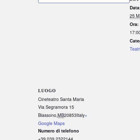
Data
25 M
Ora:
17:00
Cate
Teat
LUOGO
Cineteatro Santa Maria
Via Segramora 15
Biassono
,
MB
20853
Italy
+
Google Maps
Numero di telefono
+39 039 2322144