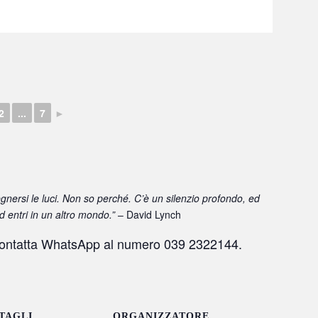
2
...
7
►
nersi le luci. Non so perché. C’è un silenzio profondo, ed
Ed entri in un altro mondo.”
– David Lynch
ontatta WhatsApp al numero 039 2322144.
TAGLI
ORGANIZZATORE