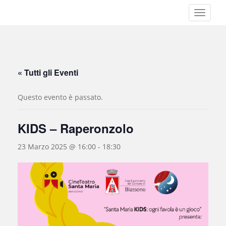
S
TOGGLE
k
i
p
t
o
« Tutti gli Eventi
m
a
Questo evento è passato.
i
n
c
KIDS – Raperonzolo
o
n
23 Marzo 2025 @ 16:00
-
18:30
t
e
n
t