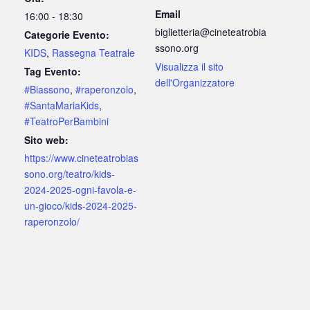
Email
16:00 - 18:30
biglietteria@cineteatrobia
Categorie Evento:
ssono.org
KIDS
,
Rassegna Teatrale
Visualizza il sito
Tag Evento:
dell'Organizzatore
#Biassono
,
#raperonzolo
,
#SantaMariaKids
,
#TeatroPerBambini
Sito web:
https://www.cineteatrobias
sono.org/teatro/kids-
2024-2025-ogni-favola-e-
un-gioco/kids-2024-2025-
raperonzolo/