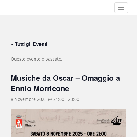
S
TOGGLE
k
i
p
t
o
« Tutti gli Eventi
m
a
Questo evento è passato.
i
n
c
Musiche da Oscar – Omaggio a
o
Ennio Morricone
n
t
8 Novembre 2025 @ 21:00
-
23:00
e
n
t