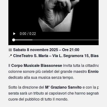
📅
Sabato 8 novembre 2025 – Ore 21:00
📍
CineTeatro S. Maria – Via L. Segramora 15, Biasson
Il
Corpo Musicale Biassonese
invita tutta la cittadinanz
colonne sonore più celebri del grande maestro
Ennio Mor
dedicato alla sua musica senza tempo.
Sotto la direzione del
M° Graziano Sanvito
e con la presi
serata sarà un tributo ai capolavori che hanno segnato la s
cuore del pubblico di tutto il mondo.