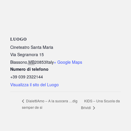
LUOGO
Cineteatro Santa Maria
Via Segramora 15
Biassono
,
MB
20853
Italy
+ Google Maps
Numero di telefono
+39 039 2322144
Visualizza il sito del Luogo
KIDS – Una Scuola da
DialettiAmo – A la suocera …dig
semper de si
Brividi