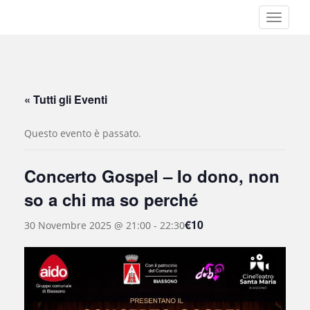
S
TOGGLE
k
i
p
t
o
« Tutti gli Eventi
m
a
Questo evento è passato.
i
n
c
Concerto Gospel – Io dono, non
o
so a chi ma so perché
n
t
€10
30 Novembre 2025 @ 21:00
-
22:30
e
n
t