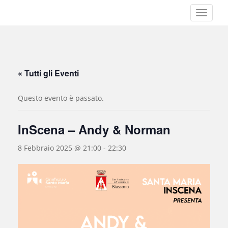
S
TOGGLE
k
i
p
t
o
« Tutti gli Eventi
m
a
Questo evento è passato.
i
n
c
InScena – Andy & Norman
o
n
8 Febbraio 2025 @ 21:00
-
22:30
t
e
n
t