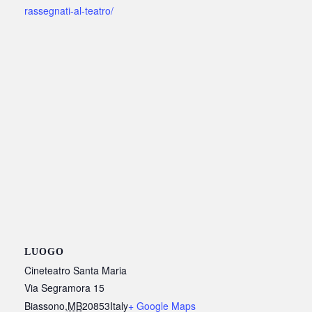
rassegnati-al-teatro/
LUOGO
Cineteatro Santa Maria
Via Segramora 15
Biassono
,
MB
20853
Italy
+ Google Maps