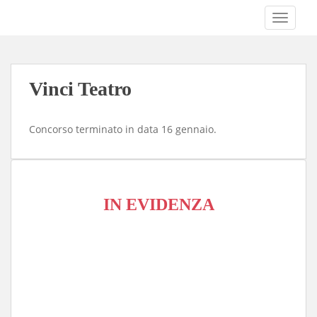
S
TOGGLE
k
i
p
t
Vinci Teatro
o
m
a
Concorso terminato in data 16 gennaio.
i
n
c
o
IN EVIDENZA
n
t
e
n
t